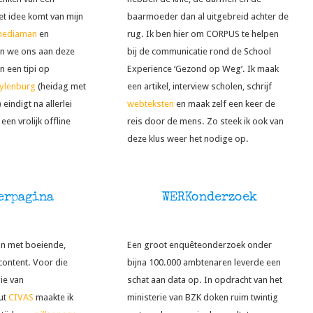
et idee komt van mijn
baarmoeder dan al uitgebreid achter de
mediaman
en
rug. Ik ben hier om CORPUS te helpen
en we ons aan deze
bij de communicatie rond de School
n een tipi op
Experience ‘Gezond op Weg’. Ik maak
ylenburg
(heidag met
een artikel, interview scholen, schrijf
indigt na allerlei
webteksten
en maak zelf een keer de
en vrolijk offline
reis door de mens. Zo steek ik ook van
deze klus weer het nodige op.
erpagina
WERKonderzoek
ijn met boeiende,
Een groot enquêteonderzoek onder
content. Voor die
bijna 100.000 ambtenaren leverde een
ie van
schat aan data op. In opdracht van het
ut
CIVAS
maakte ik
ministerie van BZK doken ruim twintig