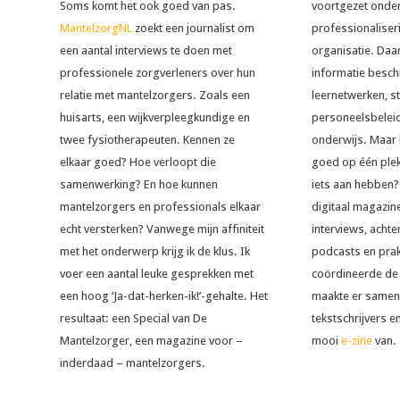
Soms komt het ook goed van pas.
voortgezet onder
MantelzorgNL
zoekt een journalist om
professionaliser
een aantal interviews te doen met
organisatie. Daa
professionele zorgverleners over hun
informatie besch
relatie met mantelzorgers. Zoals een
leernetwerken, s
huisarts, een wijkverpleegkundige en
personeelsbeleid
twee fysiotherapeuten. Kennen ze
onderwijs. Maar 
elkaar goed? Hoe verloopt die
goed op één plek
samenwerking? En hoe kunnen
iets aan hebben?
mantelzorgers en professionals elkaar
digitaal magazine
echt versterken? Vanwege mijn affiniteit
interviews, acht
met het onderwerp krijg ik de klus. Ik
podcasts en prakt
voer een aantal leuke gesprekken met
coördineerde de
een hoog ‘Ja-dat-herken-ik!’-gehalte. Het
maakte er samen
resultaat: een Special van De
tekstschrijvers 
Mantelzorger, een magazine voor –
mooi
e-zine
van.
inderdaad – mantelzorgers.