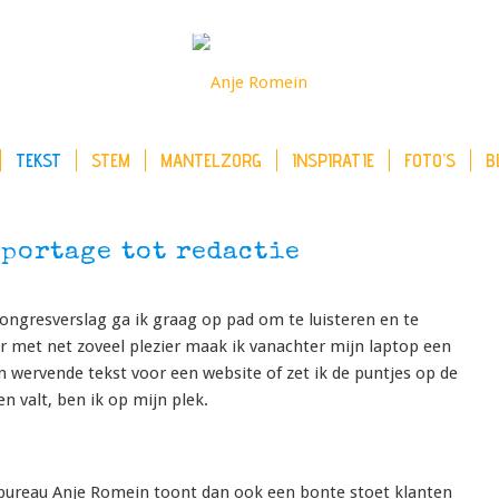
TEKST
STEM
MANTELZORG
INSPIRATIE
FOTO’S
B
eportage tot redactie
congresverslag ga ik graag op pad om te luisteren en te
ar met net zoveel plezier maak ik vanachter mijn laptop een
en wervende tekst voor een website of zet ik de puntjes op de
en valt, ben ik op mijn plek.
stbureau Anje Romein toont dan ook een bonte stoet klanten