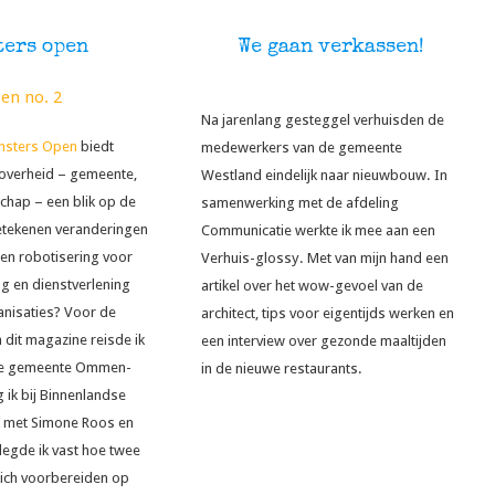
ters open
We gaan verkassen!
Na jarenlang gesteggel verhuisden de
nsters Open
biedt
medewerkers van de gemeente
overheid – gemeente,
Westland eindelijk naar nieuwbouw. In
chap – een blik op de
samenwerking met de afdeling
etekenen veranderingen
Communicatie werkte ik mee aan een
g en robotisering voor
Verhuis-glossy. Met van mijn hand een
ng en dienstverlening
artikel over het wow-gevoel van de
anisaties? Voor de
architect, tips voor eigentijds werken en
 dit magazine reisde ik
een interview over gezonde maaltijden
we gemeente Ommen-
in de nieuwe restaurants.
 ik bij Binnenlandse
k met Simone Roos en
 legde ik vast hoe twee
ich voorbereiden op