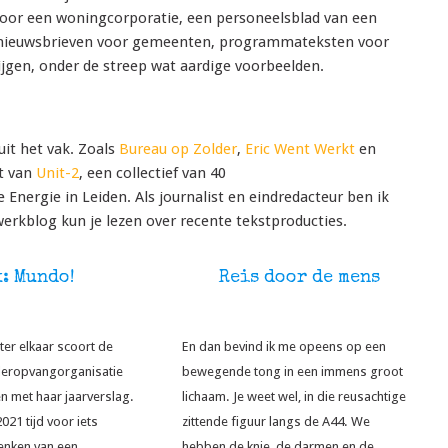
 voor een woningcorporatie, een personeelsblad van een
n nieuwsbrieven voor gemeenten, programmateksten voor
ijgen, onder de streep wat aardige voorbeelden.
uit het vak. Zoals
Bureau op Zolder
,
Eric Went Werkt
en
it van
Unit-2
, een collectief van 40
nergie in Leiden. Als journalist en eindredacteur ben ik
 werkblog kun je lezen over recente tekstproducties.
: Mundo!
Reis door de mens
ter elkaar scoort de
En dan bevind ik me opeens op een
deropvangorganisatie
bewegende tong in een immens groot
 met haar jaarverslag.
lichaam. Je weet wel, in die reusachtige
021 tijd voor iets
zittende figuur langs de A44. We
enken van een
hebben de knie, de darmen en de