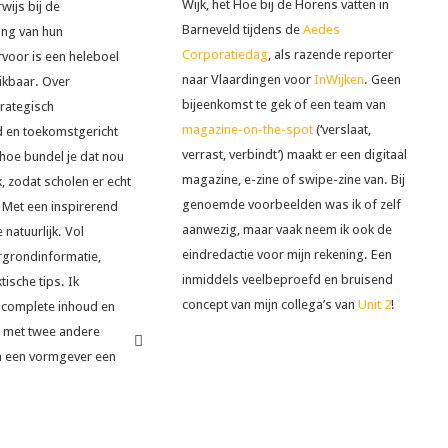
Wijk, het Hoe bij de Horens vatten in
wijs bij de
Barneveld tijdens de
Aedes
ing van hun
Corporatiedag
, als razende reporter
rvoor is een heleboel
naar Vlaardingen voor
InWijken
. Geen
ikbaar. Over
bijeenkomst te gek of een team van
trategisch
magazine-on-the-spot
(‘verslaat,
 en toekomstgericht
verrast, verbindt’) maakt er een digitaal
hoe bundel je dat nou
magazine, e-zine of swipe-zine van. Bij
, zodat scholen er echt
genoemde voorbeelden was ik of zelf
 Met een inspirerend
aanwezig, maar vaak neem ik ook de
 natuurlijk. Vol
eindredactie voor mijn rekening. Een
ergrondinformatie,
inmiddels veelbeproefd en bruisend
ische tips. Ik
concept van mijn collega’s van
Unit 2
!
 complete inhoud en
 met twee andere
en een vormgever een