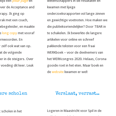
tijd een
pillar page
en
wetenschappers in de resultaten en
 over de Acceptance and
kwamen met lijvige
apy. Ik ging op
onderzoeksrapporten vol lange zinnen
prak met een coach,
en gewichtige voetnoten. Hoe maken we
iebegeleider, en maakte
die publieksvriendelijker? Door TBAR in
re
long copy
met vooraf
te schakelen. Ik bewerkte de langere
ernwoorden. En
artikelen voor online en schreef
r zelf ook wat van op.
pakkende teksten voor een fraai
at de volgende
WERKboek – voor de deelnemers van
er in de steigers. Over
het WERKcongres 2020. Helaas, Corona
voeding dit keer. Leuk
gooide roet in het eten. Maar boek en
de
website
kwamen er wel!
ere scholen
Verslaat, verrast..
Logeren in Maastricht voor Spil in de
 scholen in het