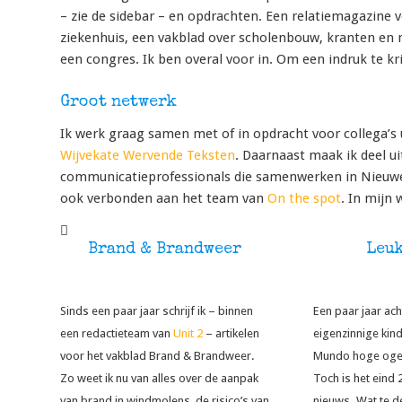
– zie de sidebar – en opdrachten. Een relatiemagazine
ziekenhuis, een vakblad over scholenbouw, kranten e
een congres. Ik ben overal voor in. Om een indruk te kr
Groot netwerk
Ik werk graag samen met of in opdracht voor collega’s 
Wijvekate Wervende Teksten
. Daarnaast maak ik deel u
communicatieprofessionals die samenwerken in Nieuwe E
ook verbonden aan het team van
On the spot
. In mijn
Brand & Brandweer
Leuk
Sinds een paar jaar schrijf ik – binnen
Een paar jaar ach
een redactieteam van
Unit 2
– artikelen
eigenzinnige kin
voor het vakblad Brand & Brandweer.
Mundo hoge ogen
Zo weet ik nu van alles over de aanpak
Toch is het eind 2
van brand in windmolens, de risico’s van
nieuws. Wat te d