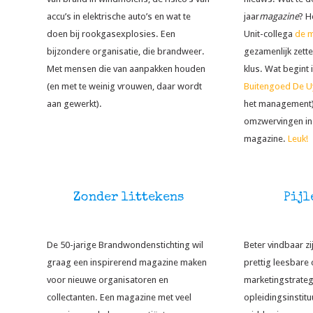
accu’s in elektrische auto’s en wat te
jaar
magazine
? H
doen bij rookgasexplosies. Een
Unit-collega
de 
bijzondere organisatie, die brandweer.
gezamenlijk zett
Met mensen die van aanpakken houden
klus. Wat begint i
(en met te weinig vrouwen, daar wordt
Buitengoed De U
aan gewerkt).
het management) e
omzwervingen in e
magazine.
Leuk!
Zonder littekens
Pijl
De 50-jarige Brandwondenstichting wil
Beter vindbaar z
graag een inspirerend magazine maken
prettig leesbare 
voor nieuwe organisatoren en
marketingstrateg
collectanten. Een magazine met veel
opleidingsinstitu