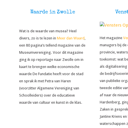
Waarde in Zwolle
Vens
Wat is de waarde van musea? Heel
Het magazine
Ve
divers, zo is te lezen in
Meer dan Waard
,
managers bij de 
een 80 pagina’s tellend magazine van de
provincie, waters
Museumvereniging. Voor dit magazine
toekomst: wat b
ging ik op reportage naar Zwolle om in
als digitaliserin
kaart te brengen welke economische
de bedrijfsvoeri
waarde De Fundatie heeft voor de stad
van publieke org
en sprak ik met Petra van Haren
tweede editie van
(voorzitter Algemene Vereniging van
af naar de nieu
Schoolleiders) over de educatieve
Hardenberg, ging
waarde van cultuur en kunst in de klas.
Zaken in gespre
Jantine Kriens en
waterschappen z