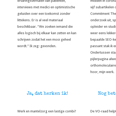
ervaringsverhalen van patiënten,
midden in corona
interviews met medici en optimistische
vijf subartikelen
geluiden over een toekomst zonder
Commitment Ther
littekens. Er is al veel materiaal
onderzoek uit, s
beschikbaar. “We zoeken iemand die
opleider en stud
alles logisch bij elkaar kan zetten en kan
weer eens lekke
schrijven zodat het een mooi geheel
bepaalde SEO-k
wordt.” Ik zeg: gevonden.
passant stak ik e
Ondertussen sta
pijlerpagina alwe
orthomoleculaire 
hoor, mijn werk.
Ja, dat herken ik!
Nog bet
Werk en mantelzorg een lastige combi?
De VO-raad helpt