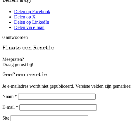
Delen mag!
Delen op Facebook
Delen op X
Delen op LinkedIn
Delen via e-mail
0
antwoorden
Plaats een Reactie
Meepraten?
Draag gerust bij!
Geef een reactie
Je e-mailadres wordt niet gepubliceerd.
Vereiste velden zijn gemarke
Naam
*
E-mail
*
Site