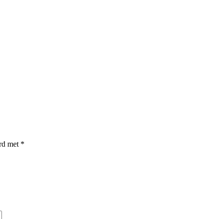
erd met
*