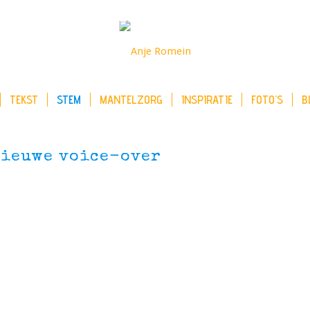
TEKST
STEM
MANTELZORG
INSPIRATIE
FOTO’S
B
nieuwe voice-over