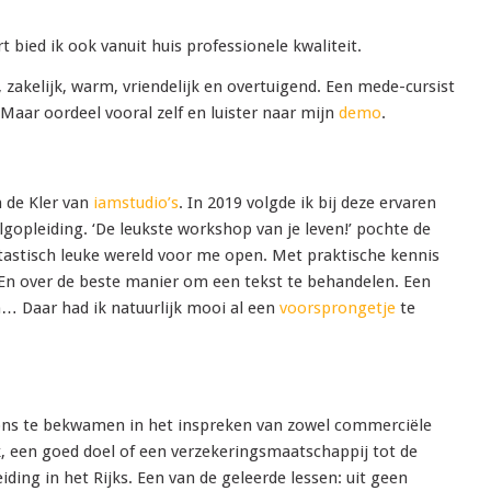
 bied ik ook vanuit huis professionele kwaliteit.
zakelijk, warm, vriendelijk en overtuigend. Een mede-cursist
aar oordeel vooral zelf en luister naar mijn
demo
.
 de Kler van
iamstudio’s
. In 2019 volgde ik bij deze ervaren
olgopleiding. ‘De leukste workshop van je leven!’ pochte de
ntastisch leuke wereld voor me open. Met praktische kennis
En over de beste manier om een tekst te behandelen. Een
n… Daar had ik natuurlijk mooi al een
voorsprongetje
te
ons te bekwamen in het inspreken van zowel commerciële
k, een goed doel of een verzekeringsmaatschappij tot de
ing in het Rijks. Een van de geleerde lessen: uit geen