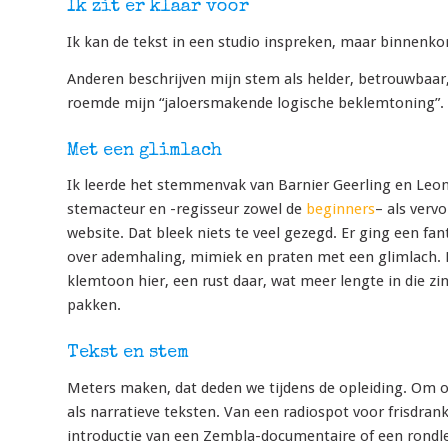
Ik zit er klaar voor
Ik kan de tekst in een studio inspreken, maar binnenkort
Anderen beschrijven mijn stem als helder, betrouwbaar, 
roemde mijn “jaloersmakende logische beklemtoning”. M
Met een glimlach
Ik leerde het stemmenvak van Barnier Geerling en Leon
stemacteur en -regisseur zowel de
beginners
– als verv
website. Dat bleek niets te veel gezegd. Er ging een fa
over ademhaling, mimiek en praten met een glimlach. 
klemtoon hier, een rust daar, wat meer lengte in die zi
pakken.
Tekst en stem
Meters maken, dat deden we tijdens de opleiding. Om 
als narratieve teksten. Van een radiospot voor frisdran
introductie van een Zembla-documentaire of een rondleid