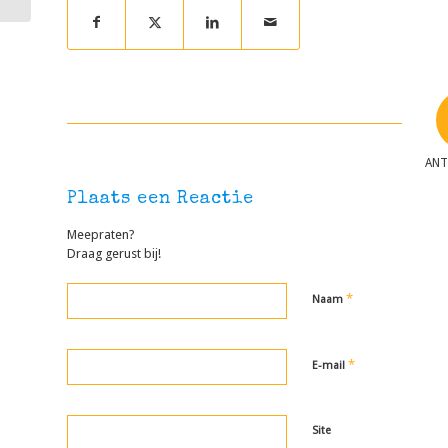
AN
Plaats een Reactie
Meepraten?
Draag gerust bij!
*
Naam
*
E-mail
Site