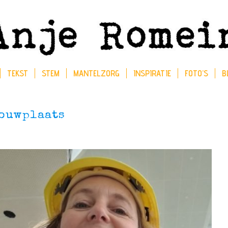
TEKST
STEM
MANTELZORG
INSPIRATIE
FOTO’S
B
bouwplaats